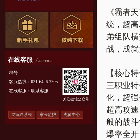
《霸者天
统，超高
弟组队横
战，成就
在线客服
SERVICE
【核心特
群号：
客服热线：021-6426 3305
三职业特
在线客服：
联系客服
化，超强
关注微信公众号
超高攻速
防沉迷系统
家长监护
充值中心
般的战斗
爆率全开