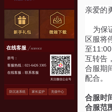
亲爱的
为保
区服将
至11
在线客服
SERVICE
互转告
群号：
客服热线：021-6426 3305
合服期
在线客服：
联系客服
配合。
关注微信公众号
防沉迷系统
家长监护
充值中心
合服时
合服范