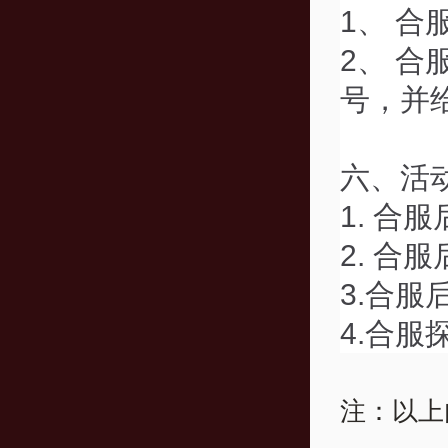
1、 
2、 
号，并
六、活
1. 合
2. 合
3.合
4.合服
注：以上