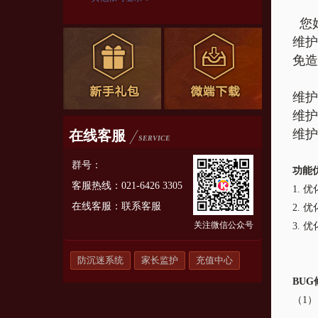
您
维护
免造
维护
维护
维护
在线客服
SERVICE
群号：
功能
客服热线：021-6426 3305
1.
优
在线客服：
联系客服
2.
优
关注微信公众号
3.
优
防沉迷系统
家长监护
充值中心
BUG
（1）