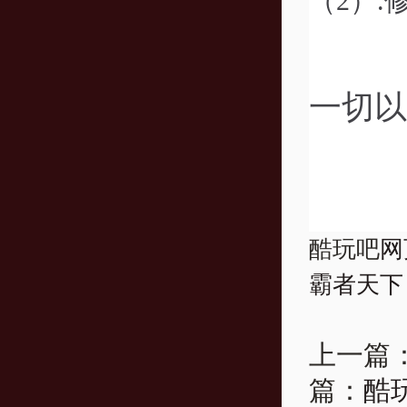
（2）
.
一切以
酷玩吧
网
霸者天下
上一篇
篇：
酷