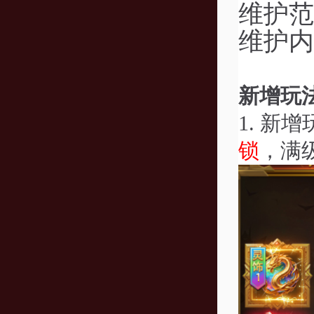
维护范
维护内
新增玩
1.
新增
锁
，满