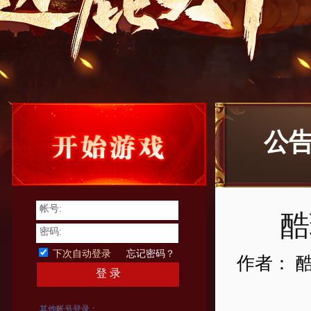
公
帐号:
酷
密码:
下次自动登录
忘记密码？
作者： 
登 录
其他帐号登录：