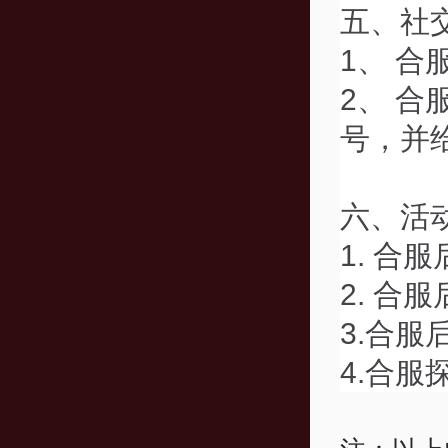
五、社
1、 
2、 
号，并
六、活
1. 合
2. 合
3.合
4.合服