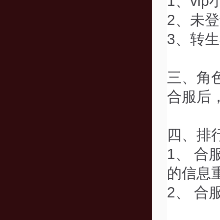
1、vi
2、未登
3、转生
三、角
合服后
四、排
1、 
的信息
2、 