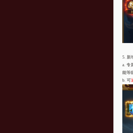
5.
新
a.
专
能等
b.
可