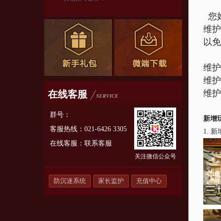
您
维护
以免
维护
维护
维护
在线客服
SERVICE
群号：
新增
客服热线：021-6426 3305
1.
新
在线客服：
联系客服
关注微信公众号
防沉迷系统
家长监护
充值中心