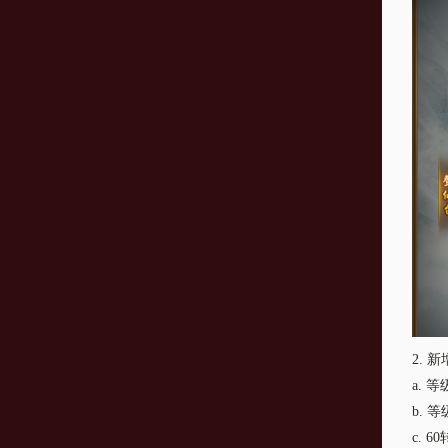
2.
新
a.
等
b.
等
c.
6