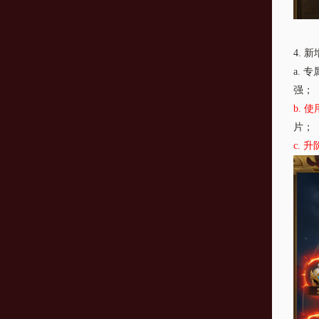
4.
新
a.
专
强；
b.
使
片；
c.
升