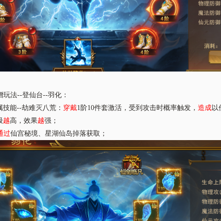
增玩法
--登仙台--羽化：
属技能
--劫难灭八荒：
穿戴
1阶10件套激活，受到攻击时概率触发，
造成
以
级
越
高，效果
越
强；
通过
仙宫秘境、星湖仙岛掉落获取；