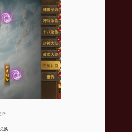
之路；
可兑换；