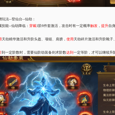
增玩法
--登仙台--仙劫：
属技能
--仙劫降临：
穿戴
1阶8件套激活，攻击时有一定概率
触发
，
提升
自
用
天劫精华激活和升阶头盔、项链、肩膀，
使用
天劫碎片激活和升阶靴子
阶
到一定阶数时，需要仙阶劫装备剑术阶数
达到
一定等阶，才可以继续升