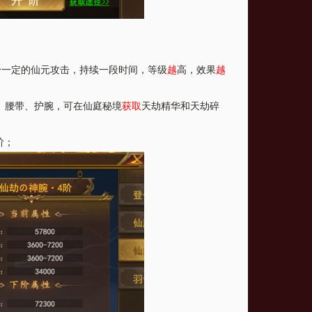
身一定的仙元攻击，持续一段时间，等级
越
高，效果
越
、腰带、护腕，可在仙庭秘境
获取
天劫精华和天劫碎
阶；