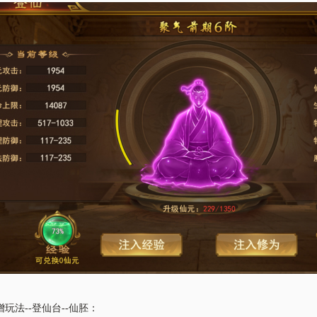
增玩法
--登仙台--仙胚：