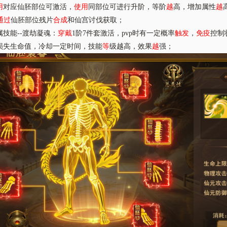
用
对应仙胚部位可激活，
使用
同部位可进行升阶，等阶
越
高，增加属性
越
通过
仙胚部位残片
合成
和仙宫讨伐获取；
属技能
--渡劫凝魂：
穿戴
1阶7件套激活，pvp时有一定概率
触发
，
免疫
控制
损失生命值，冷却一定时间，技能
等
级越高，效果
越
强；