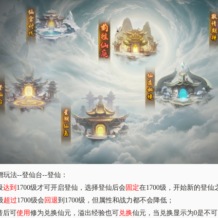
增玩法
--登仙台--登仙：
级
达到
1700级才可开启登仙，选择登仙后会
固定
在
1700级，开始新的登仙
级
超过
1700级会
回退
到
1700级，但属性和战力都不会降低；
0转后可
使用
修为兑换仙元，溢出经验也可
兑换
仙元，当兑换显示为
0是不