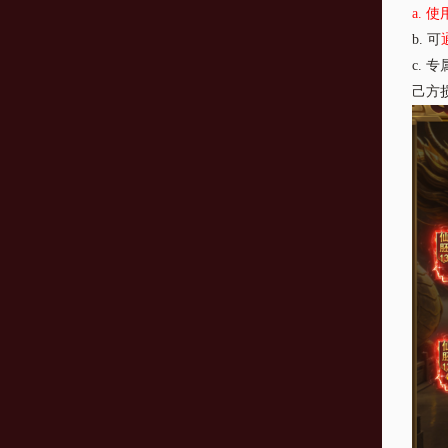
a.
使
b.
可
c.
专
己方