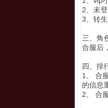
1、vi
2、未登
3、转生
三、角
合服后
四、排
1、 
的信息
2、 