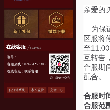
亲爱的
为保
区服将
至11
在线客服
SERVICE
互转告
群号：
客服热线：021-6426 3305
合服期
在线客服：
联系客服
配合。
关注微信公众号
防沉迷系统
家长监护
充值中心
合服时
合服范