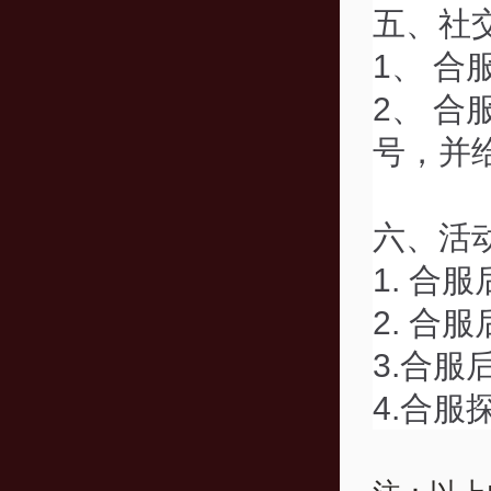
五、社
1、 
2、 
号，并
六、活
1. 合
2. 合
3.合
4.合服