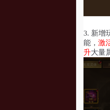
3.
新增
能，
激
升
大量