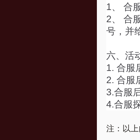
1、 
2、 
号，并
六、活
1. 合
2. 合
3.合
4.合服
注：以上