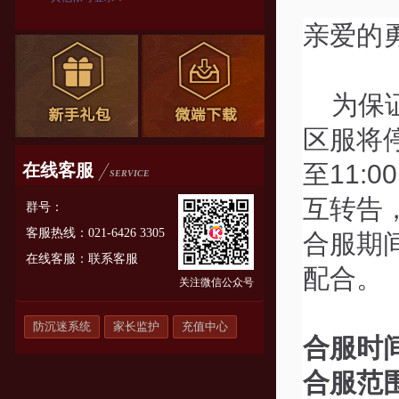
亲爱的
为保
区服将
至11
在线客服
SERVICE
互转告
群号：
客服热线：021-6426 3305
合服期
在线客服：
联系客服
配合。
关注微信公众号
防沉迷系统
家长监护
充值中心
合服时
合服范