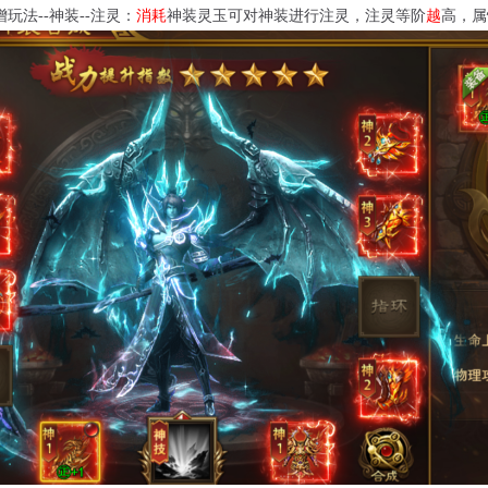
增玩法
--神装--注灵：
消耗
神装灵玉可对神装进行注灵，注灵等阶
越
高，属