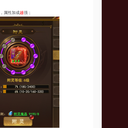
，属性加成
越
强；