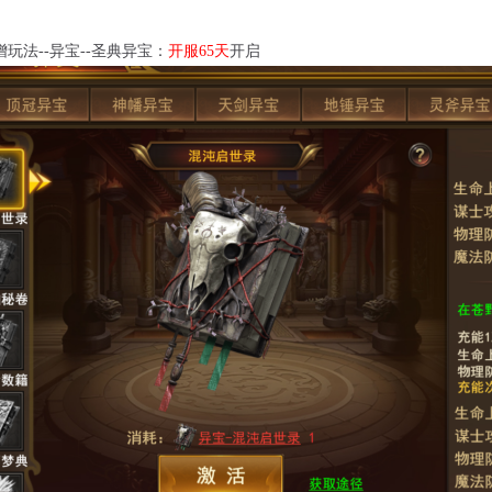
增玩法
--异宝--圣典异宝：
开服
65天
开启