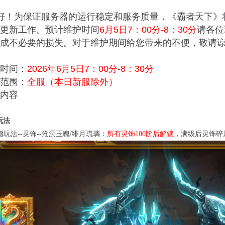
好！为保证服务器的运行稳定和服务质量，《霸者天下》
更新工作。预计维护时间
6
月5日7：00分-8：30分
请各位
成不必要的损失。对于维护期间给您带来的不便，敬请
时间：
2026年6
月5日7：00分-8：30分
范围：
全服（本日新服除外）
内容
玩法
增玩法
--灵饰--沧溟玉魄/绯月琉璃：
所有灵饰
100阶后解锁
，满级后灵饰碎