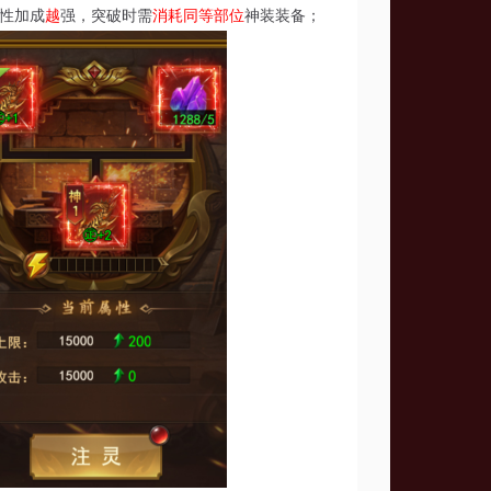
性加成
越
强，突破时需
消耗同等部位
神装装备；