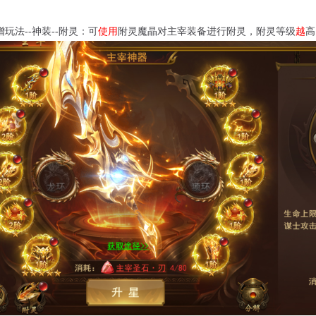
增玩法
--神装--附灵：可
使用
附灵魔晶对主宰装备进行附灵，附灵等级
越
高