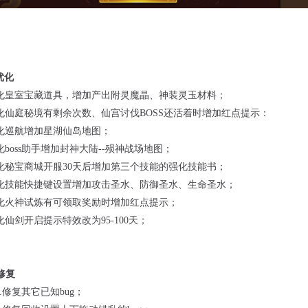
优化
化皇室宝藏道具，增加产出附灵魔晶、神装灵玉材料；
化仙庭秘境有剩余次数、仙宫讨伐
BOSS还活着时增加红点提示：
化巡航增加星湖仙岛地图；
化
boss助手增加封神大陆--殒神战场地图；
化秘宝商城开服
30天后增加第三个技能的强化技能书；
化技能快捷键设置增加攻击圣水、防御圣水、生命圣水；
化火神试炼有可领取奖励时增加红点提示；
化仙剑开启提示特效改为
95-100天；
修复
.修复其它已知bug；