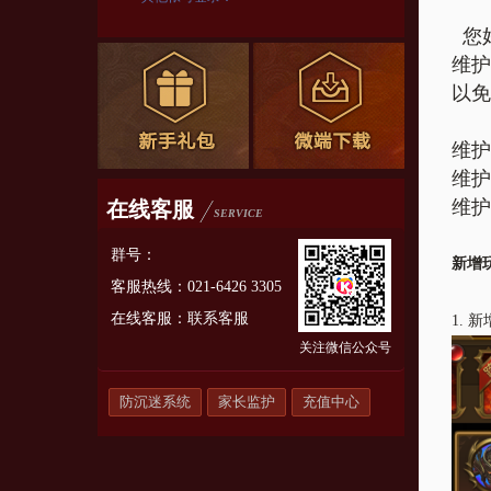
您
维护
以免
维护
维护
维护
在线客服
SERVICE
群号：
新增
客服热线：021-6426 3305
在线客服：
联系客服
1.
新
关注微信公众号
防沉迷系统
家长监护
充值中心