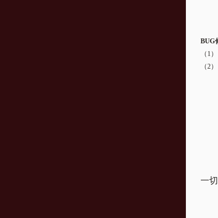
BUG
（1）
（2）
一切