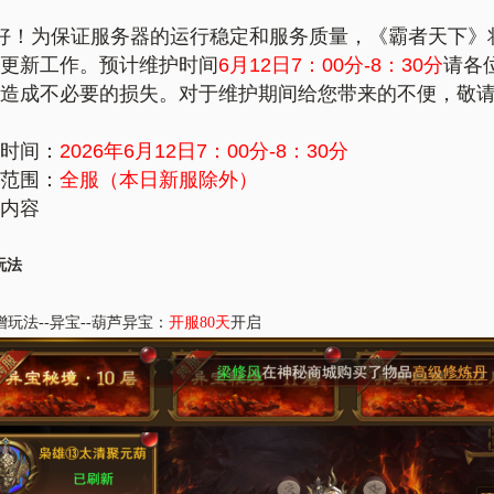
好！为保证服务器的运行稳定和服务质量，《霸者天下》
更新工作。预计维护时间
6
月12日7：00分-8：30分
请各
造成不必要的损失。对于维护期间给您带来的不便，敬
时间：
2026年6
月12日7：00分-8：30分
范围：
全服（本日新服除外）
内容
玩法
增玩法
--异宝--葫芦异宝：
开服
80天
开启